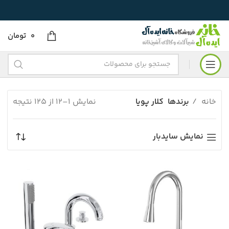
0
تومان
خانه
برندها
کلار پویا
نمایش 1–12 از 125 نتیجه
نمایش سایدبار