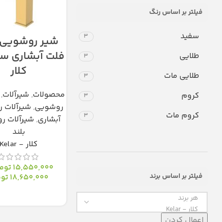
فیلتر بر اساس رنگ
سفید
3
شیر روشویی 
طلایی
3
کلار
طلایی مات
3
محصولات
,
شیرآلات
,
کروم
3
روشویی
,
شیرآلات 
کروم مات
3
آبشاری
,
شیرآلات ر
بلند
کلار - Kelar
15,550,000
توم
فیلتر بر اساس برند
18,650,000
توم
انتخاب گزینه‌ها
اعمال کردن