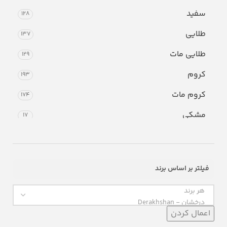
سفید
128
طلایی
137
طلایی مات
129
کروم
193
کروم مات
174
مشکی
17
فیلتر بر اساس برند
اعمال کردن