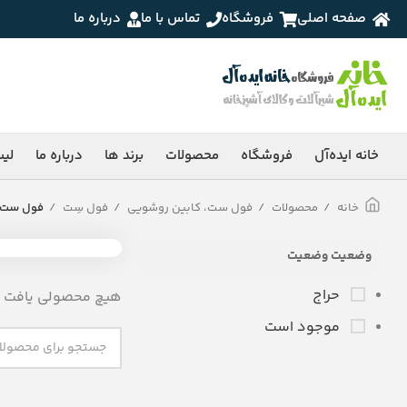
صفحه اصلی
فروشگاه
تماس با ما
درباره ما
خانه ایده‌آل
فروشگاه
محصولات
برند ها
درباره ما
لی
خانه
محصولات
فول ست، کابین روشویی
فول سِت
فول ست 
وضعیت وضعیت
حراج
هیچ محصولی یافت ن
موجود است