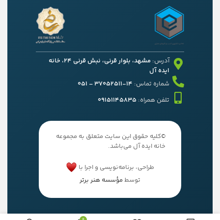
آدرس:
مشهد، بلوار قرنی، نبش قرنی 24، خانه
ایده آل
شماره تماس:
14-37052511 – 051
تلفن همراه:
09151145835
©کلیه حقوق این سایت متعلق به مجموعه
خانه ایده آل می‌باشد.
طراحی، برنامه‌نویسی و اجرا با
توسط
مؤسسه هنر برتر
0