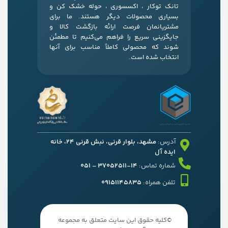
تانک توکار ، اکسسوری ، حوله خشک کن و
بسیاری محصولات دیگر هستند. ما برای
مشتریانمان فرصت ارائه بازگشت کالا و
جایگزینی سریع را فراهم می‌کنیم تا مطمئن
شوند که محصولی کاملاً مناسب برای آنها
انتخاب شده است.
آدرس:
مشهد، بلوار قرنی، نبش قرنی 24، خانه
ایده آل
شماره تماس:
14-37052511 – 051
تلفن همراه:
09151145835
©کلیه حقوق این سایت متعلق به مجموعه