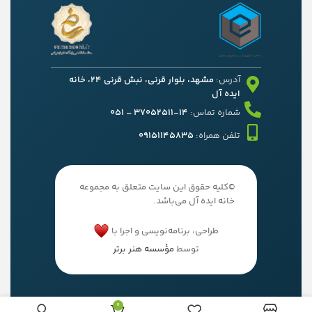
آدرس:
مشهد، بلوار قرنی، نبش قرنی 24، خانه
ایده آل
شماره تماس:
14-37052511 – 051
تلفن همراه:
09151145835
©کلیه حقوق این سایت متعلق به مجموعه
خانه ایده آل می‌باشد.
طراحی، برنامه‌نویسی و اجرا با
توسط
مؤسسه هنر برتر
0