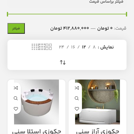
فیلتر براساس قیمت
قیمت:
0 تومان
—
412,880,000 تومان
فیلتر
نمایش
8
12
16
24
جکوزی آراز سنی
جکوزی استلا سنی