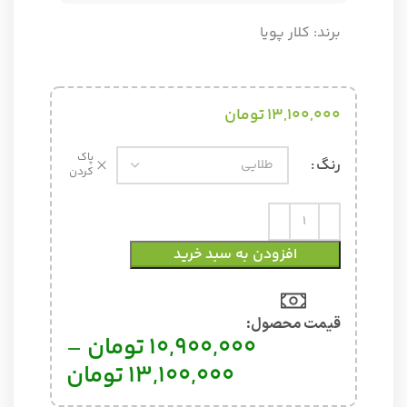
برند:
کلار پویا
13,100,000
تومان
پاک
رنگ
کردن
افزودن به سبد خرید
قیمت محصول:​
10,900,000
تومان
–
13,100,000
تومان