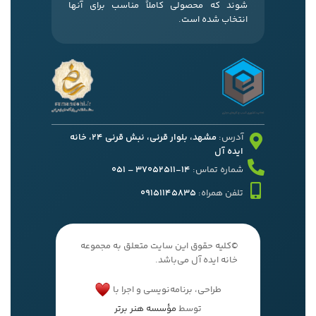
شوند که محصولی کاملاً مناسب برای آنها
انتخاب شده است.
آدرس:
مشهد، بلوار قرنی، نبش قرنی 24، خانه
ایده آل
شماره تماس:
14-37052511 – 051
تلفن همراه:
09151145835
©کلیه حقوق این سایت متعلق به مجموعه
خانه ایده آل می‌باشد.
طراحی، برنامه‌نویسی و اجرا با
توسط
مؤسسه هنر برتر