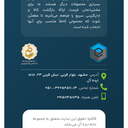
بسیاری محصولات دیگر هستند. ما برای
مشتریانمان فرصت ارائه بازگشت کالا و
جایگزینی سریع را فراهم می‌کنیم تا مطمئن
شوند که محصولی کاملاً مناسب برای آنها
انتخاب شده است.
آدرس:
مشهد، بلوار قرنی، نبش قرنی 24، خانه
ایده آل
شماره تماس:
14-37052511 – 051
تلفن همراه:
09151145835
©کلیه حقوق این سایت متعلق به مجموعه
خانه ایده آل می‌باشد.