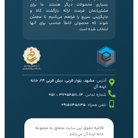
بسیاری محصولات دیگر هستند. ما برای
مشتریانمان فرصت ارائه بازگشت کالا و
جایگزینی سریع را فراهم می‌کنیم تا مطمئن
شوند که محصولی کاملاً مناسب برای آنها
انتخاب شده است.
آدرس:
مشهد، بلوار قرنی، نبش قرنی 24، خانه
ایده آل
شماره تماس:
14-37052511 – 051
تلفن همراه:
09151145835
©کلیه حقوق این سایت متعلق به مجموعه
خانه ایده آل می‌باشد.