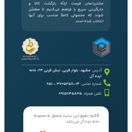
مشتریانمان فرصت ارائه بازگشت کالا و
جایگزینی سریع را فراهم می‌کنیم تا مطمئن
شوند که محصولی کاملاً مناسب برای آنها
انتخاب شده است.
آدرس:
مشهد، بلوار قرنی، نبش قرنی 24، خانه
ایده آل
شماره تماس:
14-37052511 – 051
تلفن همراه:
09151145835
©کلیه حقوق این سایت متعلق به مجموعه
خانه ایده آل می‌باشد.