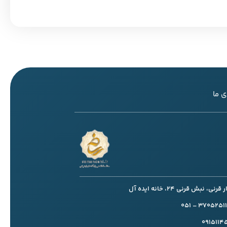
 ما
، نبش قرنی 24، خانه ایده آل
091511