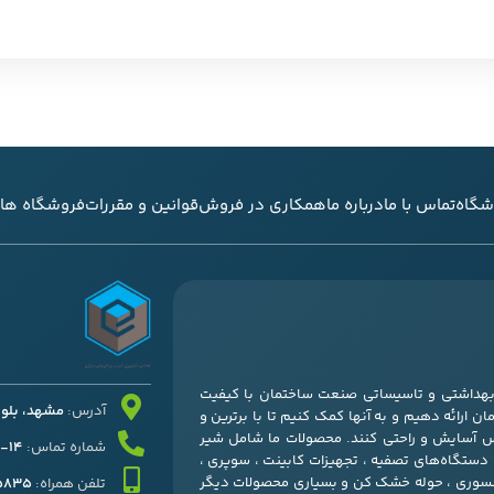
شگاه
تماس با ما
درباره ما
همکاری در فروش
قوانین و مقررات
فروشگاه های
ی بهداشتی و تاسیساتی صنعت ساختمان با کیفیت
آدرس:
مشهد، بلوار قرنی
ن ارائه دهیم و به آنها کمک کنیم تا با برترین و
س آسایش و راحتی کنند. محصولات ما شامل شیر
شماره تماس:
14-37052511 – 051
، دستگاه‌های تصفیه ، تجهیزات کابینت ، سوپری ،
کسسوری ، حوله خشک کن و بسیاری محصولات دیگر
تلفن همراه:
45835