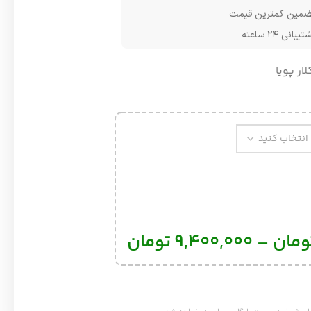
مین کمترین قیمت
یبانی ۲۴ ساعته
لار پویا
ومان
–
9,400,000
تومان