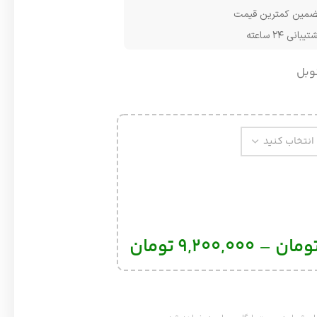
مین کمترین قیمت
یبانی ۲۴ ساعته
وبل
ومان
–
9,200,000
تومان