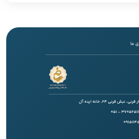
 ما
، نبش قرنی 24، خانه ایده آل
091511