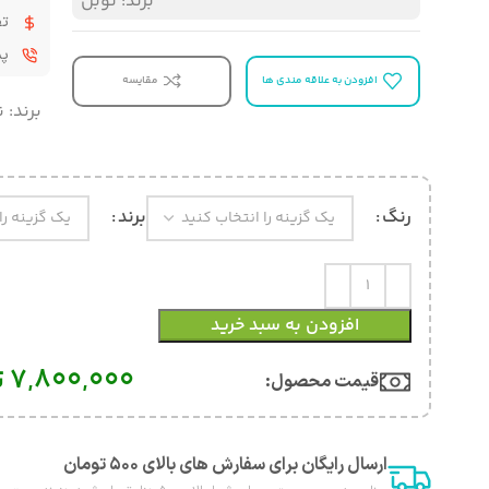
برند:
نوبل
تض
پشت
افزودن به علاقه مندی ها
مقایسه
برند:
ن
رنگ
برند
افزودن به سبد خرید
7,800,000
ت
قیمت محصول:​
ارسال رایگان برای سفارش های بالای ۵۰۰ تومان