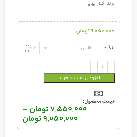
برند:
کلار پویا
9,050,000
تومان
پاک
رنگ
کردن
افزودن به سبد خرید
قیمت محصول:​
7,550,000
تومان
–
9,050,000
تومان