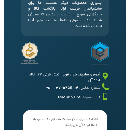
بسیاری محصولات دیگر هستند. ما برای
مشتریانمان فرصت ارائه بازگشت کالا و
جایگزینی سریع را فراهم می‌کنیم تا مطمئن
شوند که محصولی کاملاً مناسب برای آنها
انتخاب شده است.
آدرس:
مشهد، بلوار قرنی، نبش قرنی 24، خانه
ایده آل
شماره تماس:
14-37052511 – 051
تلفن همراه:
09151145835
©کلیه حقوق این سایت متعلق به مجموعه
خانه ایده آل می‌باشد.