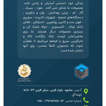
زندگی خود احساس آسایش و راحتی کنند.
محصولات ما شامل شیر آلات ، هود ، سینک ،
گاز ، فر ، چینی بهداشتی ، وان و جکوزی ،
دستگاه‌های تصفیه ، تجهیزات کابینت ، سوپری
، فول ست و کابین روشویی ، استراکچر ، فلاش
تانک توکار ، اکسسوری ، حوله خشک کن و
بسیاری محصولات دیگر هستند. ما برای
مشتریانمان فرصت ارائه بازگشت کالا و
جایگزینی سریع را فراهم می‌کنیم تا مطمئن
شوند که محصولی کاملاً مناسب برای آنها
انتخاب شده است.
آدرس:
مشهد، بلوار قرنی، نبش قرنی 24، خانه
ایده آل
شماره تماس:
14-37052511 – 051