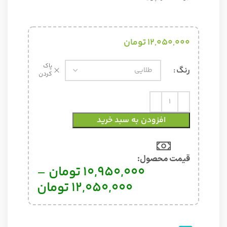
12,050,000
تومان
پاک
رنگ
کردن
افزودن به سبد خرید
قیمت محصول:​
10,950,000
تومان
–
12,050,000
تومان