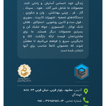
زندگی خود احساس آسایش و راحتی کنند.
محصولات ما شامل شیر آلات ، هود ، سینک ،
گاز ، فر ، چینی بهداشتی ، وان و جکوزی ،
دستگاه‌های تصفیه ، تجهیزات کابینت ، سوپری
، فول ست و کابین روشویی ، استراکچر ، فلاش
تانک توکار ، اکسسوری ، حوله خشک کن و
بسیاری محصولات دیگر هستند. ما برای
مشتریانمان فرصت ارائه بازگشت کالا و
جایگزینی سریع را فراهم می‌کنیم تا مطمئن
شوند که محصولی کاملاً مناسب برای آنها
انتخاب شده است.
آدرس:
مشهد، بلوار قرنی، نبش قرنی 24، خانه
ایده آل
شماره تماس:
14-37052511 – 051