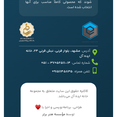
شوند که محصولی کاملاً مناسب برای آنها
انتخاب شده است.
آدرس:
مشهد، بلوار قرنی، نبش قرنی 24، خانه
ایده آل
شماره تماس:
14-37052511 – 051
تلفن همراه:
09151145835
©کلیه حقوق این سایت متعلق به مجموعه
خانه ایده آل می‌باشد.
طراحی، برنامه‌نویسی و اجرا با
توسط
مؤسسه هنر برتر