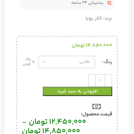
پشتیبانی ۲۴ ساعته
برند:
کلار پویا
14,850,000
تومان
پاک
رنگ
کردن
افزودن به سبد خرید
قیمت محصول:​
12,450,000
تومان
–
14,850,000
تومان