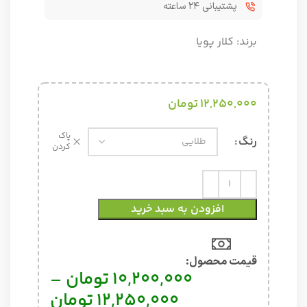
پشتیبانی ۲۴ ساعته
برند:
کلار پویا
12,250,000
تومان
پاک
رنگ
کردن
افزودن به سبد خرید
قیمت محصول:​
10,200,000
تومان
–
12,250,000
تومان