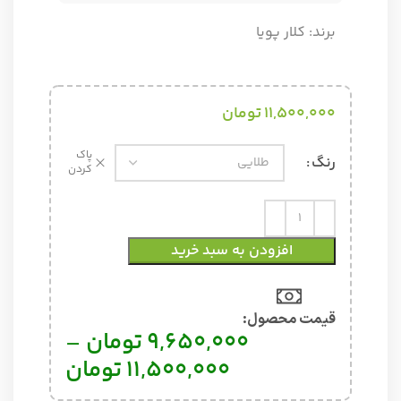
برند:
کلار پویا
11,500,000
تومان
پاک
رنگ
کردن
افزودن به سبد خرید
قیمت محصول:​
9,650,000
تومان
–
11,500,000
تومان