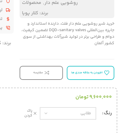
تض
روشویی علم دار
,
محصولات
ار
برند:
کلار پویا
تض
خرید شیر روشویی علم دار فلت، دارنده استاندارد و
پشت
جایزه بین‌المللی DQD-sanitary valves تضمین کیفیت،
دوام و طراحی برتر در تولید شیرآلات بهداشتی از سوی
برند:
ک
کشور آلمان
افزودن به علاقه مندی ها
مقایسه
9,600,000
تومان
پاک
رنگ
کردن