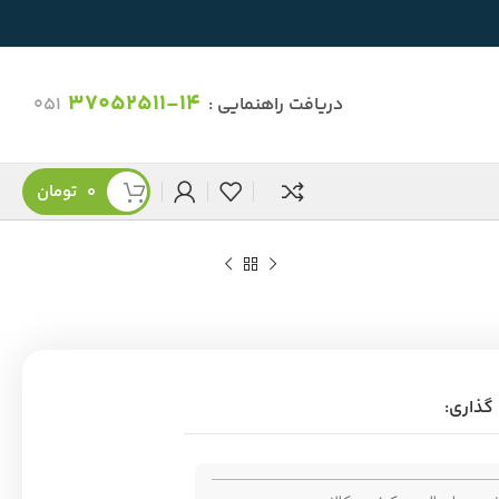
37052511-14
دریافت راهنمایی :
051
0
تومان
گذاری: