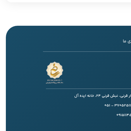
 ما
، نبش قرنی 24، خانه ایده آل
091511