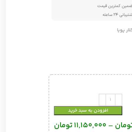
مین کمترین قیمت
یبانی ۲۴ ساعته
لار پویا
افزودن به سبد خرید
ومان
–
11,150,000
تومان