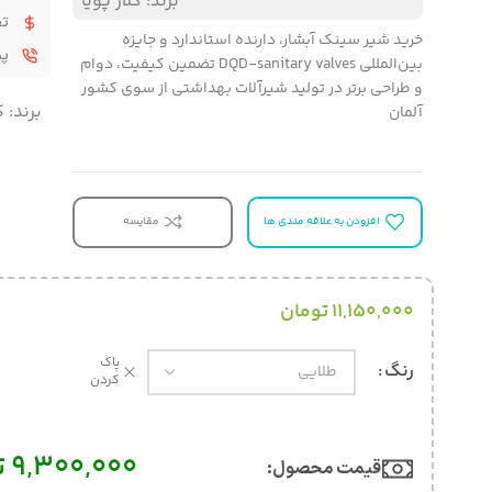
برند:
کلار پویا
تض
خرید شیر سینک آبشار، دارنده استاندارد و جایزه
پشت
بین‌المللی DQD-sanitary valves تضمین کیفیت، دوام
و طراحی برتر در تولید شیرآلات بهداشتی از سوی کشور
برند:
ک
آلمان
افزودن به علاقه مندی ها
مقایسه
11,150,000
تومان
پاک
رنگ
کردن
9,300,000
ت
قیمت محصول:​