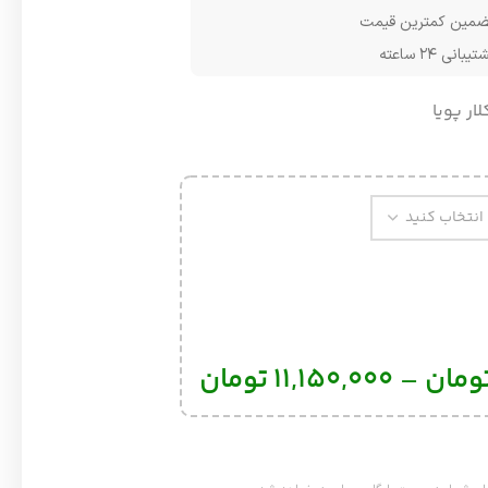
مین کمترین قیمت
یبانی ۲۴ ساعته
لار پویا
ومان
–
11,150,000
تومان