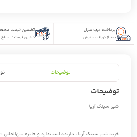
پرداخت درب منزل
تضمین قیمت محصو
بعد از دریافت سفارش
کمترین قیمت در سطح ا
توضیحات
تو
توضیحات
شیر سینک آریا
خرید شیر سینک آریا ، دارنده استاندارد و جایزه بین‌المللی DQD-sanitary valves تضمین کیفیت، دوام و طراحی برتر در تولید شیرآلات بهداشتی از سوی کشور آلمان