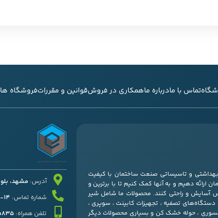
شگاه
تماس با ما
درباره ما
همکاری در فروش
قوانین و مقررات
فروشگاه های
ی بهداشتی و تاسیساتی صنعت ساختمان با کیفیت
آدرس:
مشهد، بلوار قرنی
ن ارائه دهیم و به آنها کمک کنیم تا با برترین و
س آسایش و راحتی کنند. محصولات ما شامل شیر
شماره تماس:
14-37052511 – 051
، دستگاه‌های تصفیه ، تجهیزات کابینت ، سوپری ،
کسسوری ، حوله خشک کن و بسیاری محصولات دیگر
تلفن همراه:
45835