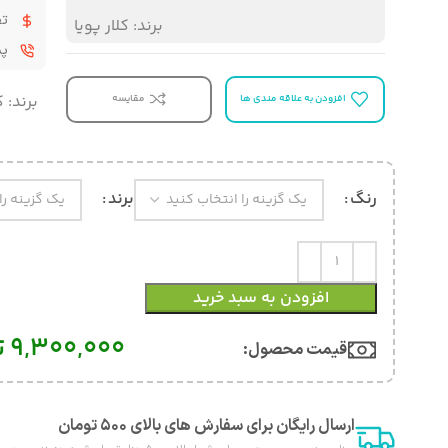
تض
برند:
کلار پویا
پشت
برند:
ک
افزودن به علاقه مندی ها
مقایسه
رنگ
برند
افزودن به سبد خرید
9,300,000
ت
قیمت محصول:​
ارسال رایگان برای سفارش های بالای ۵۰۰ تومان