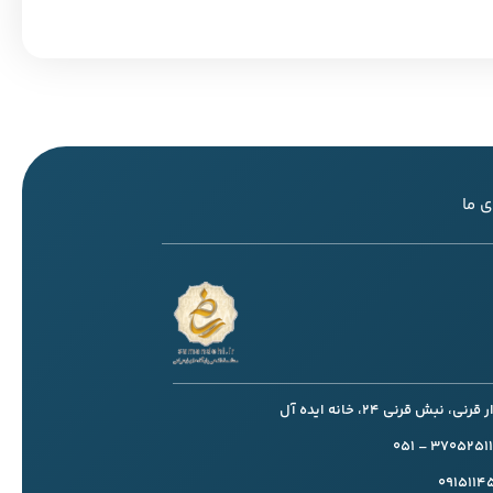
 ما
، نبش قرنی 24، خانه ایده آل
091511