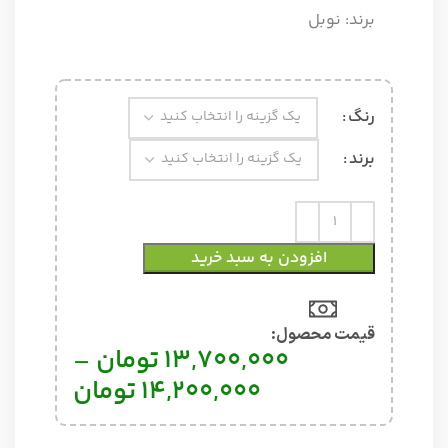
برند:
نوبل
رنگ
برند
افزودن به سبد خرید
قیمت محصول:​
13,700,000
تومان
–
14,200,000
تومان