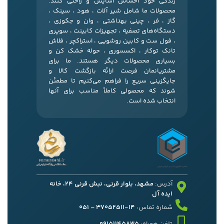
زندگی خود احساس آسایش و راحتی کنند.
محصولات ما شامل شیر آلات ، هود ، سینک ،
گاز ، فر ، چینی بهداشتی ، وان و جکوزی ،
دستگاه‌های تصفیه ، تجهیزات کابینت ، سوپری
، فول ست و کابین روشویی ، استراکچر ، فلاش
تانک توکار ، اکسسوری ، حوله خشک کن و
بسیاری محصولات دیگر هستند. ما برای
مشتریانمان فرصت ارائه بازگشت کالا و
جایگزینی سریع را فراهم می‌کنیم تا مطمئن
شوند که محصولی کاملاً مناسب برای آنها
انتخاب شده است.
آدرس:
مشهد، بلوار قرنی، نبش قرنی 24، خانه
ایده آل
شماره تماس:
14-37052511 – 051
تلفن همراه:
09151145835