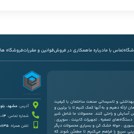
شگاه
تماس با ما
درباره ما
همکاری در فروش
قوانین و مقررات
فروشگاه های
ی بهداشتی و تاسیساتی صنعت ساختمان با کیفیت
آدرس:
مشهد، بلوار قرنی
ن ارائه دهیم و به آنها کمک کنیم تا با برترین و
س آسایش و راحتی کنند. محصولات ما شامل شیر
شماره تماس:
14-37052511 – 051
، دستگاه‌های تصفیه ، تجهیزات کابینت ، سوپری ،
کسسوری ، حوله خشک کن و بسیاری محصولات دیگر
تلفن همراه:
45835
زینی سریع را فراهم می‌کنیم تا مطمئن شوند که