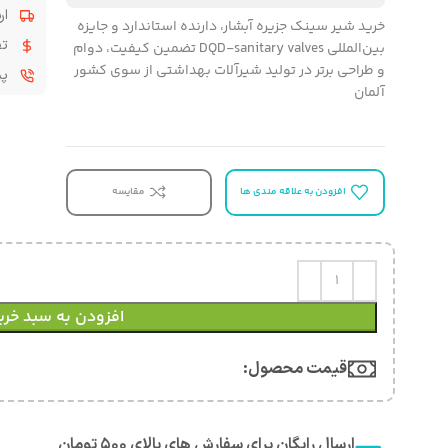
ار
خرید شیر سینک جزیره آبشار، دارنده استاندارد و جایزه
تض
بین‌المللی DQD-sanitary valves تضمین کیفیت، دوام
و طراحی برتر در تولید شیرآلات بهداشتی از سوی کشور
پشت
آلمان
افزودن به علاقه مندی ها
مقایسه
افزودن به سبد خری
قیمت محصول:​
ارسال رایگان برای سفارش های بالای ۵۰۰ تومان