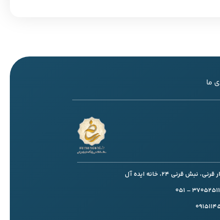
 ما
، نبش قرنی 24، خانه ایده آل
091511