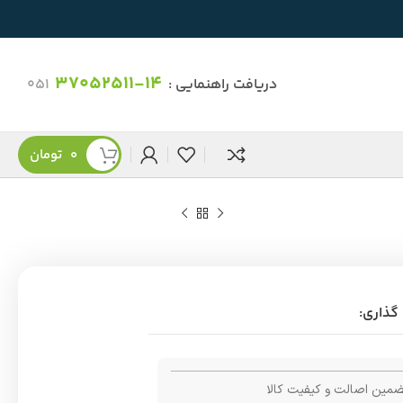
37052511-14
دریافت راهنمایی :
051
0
تومان
گذاری:
مین اصالت و کیفیت کالا