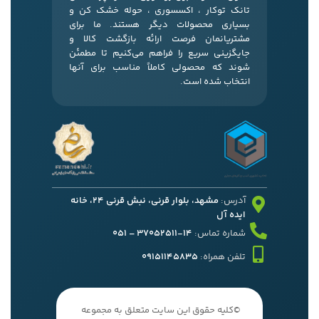
تانک توکار ، اکسسوری ، حوله خشک کن و
بسیاری محصولات دیگر هستند. ما برای
مشتریانمان فرصت ارائه بازگشت کالا و
جایگزینی سریع را فراهم می‌کنیم تا مطمئن
شوند که محصولی کاملاً مناسب برای آنها
انتخاب شده است.
آدرس:
مشهد، بلوار قرنی، نبش قرنی 24، خانه
ایده آل
شماره تماس:
14-37052511 – 051
تلفن همراه:
09151145835
©کلیه حقوق این سایت متعلق به مجموعه