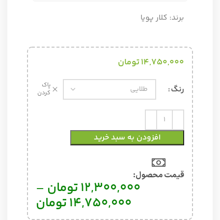
برند:
کلار پویا
14,750,000
تومان
پاک
رنگ
کردن
افزودن به سبد خرید
قیمت محصول:​
12,300,000
تومان
–
14,750,000
تومان