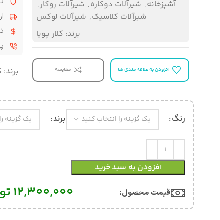
تض
آشپزخانه
,
شیرآلات دوکاره
,
شیرآلات روکار
,
شیرآلات کلاسیک
,
شیرآلات لوکس
ار
تض
برند:
کلار پویا
پشت
برند:
ک
افزودن به علاقه مندی ها
مقایسه
رنگ
برند
افزودن به سبد خرید
12,300,000
تو
قیمت محصول:​