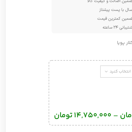
مین اصالت و کیفیت کالا
سال با پست پیشتاز
مین کمترین قیمت
یبانی ۲۴ ساعته
لار پویا
مان
–
14,750,000
تومان