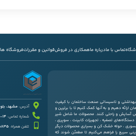
شگاه
تماس با ما
درباره ما
همکاری در فروش
قوانین و مقررات
فروشگاه های
ی بهداشتی و تاسیساتی صنعت ساختمان با کیفیت
آدرس:
مشهد، بلوار قرنی
ن ارائه دهیم و به آنها کمک کنیم تا با برترین و
س آسایش و راحتی کنند. محصولات ما شامل شیر
شماره تماس:
14-37052511 – 051
، دستگاه‌های تصفیه ، تجهیزات کابینت ، سوپری ،
کسسوری ، حوله خشک کن و بسیاری محصولات دیگر
تلفن همراه:
45835
زینی سریع را فراهم می‌کنیم تا مطمئن شوند که