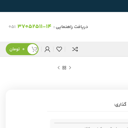
37052511-14
دریافت راهنمایی :
051
0
تومان
گذاری: