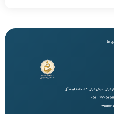
 ما
، نبش قرنی 24، خانه ایده آل
091511