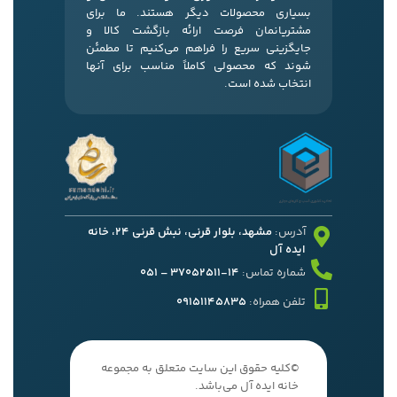
بسیاری محصولات دیگر هستند. ما برای
مشتریانمان فرصت ارائه بازگشت کالا و
جایگزینی سریع را فراهم می‌کنیم تا مطمئن
شوند که محصولی کاملاً مناسب برای آنها
انتخاب شده است.
آدرس:
مشهد، بلوار قرنی، نبش قرنی 24، خانه
ایده آل
شماره تماس:
14-37052511 – 051
تلفن همراه:
09151145835
©کلیه حقوق این سایت متعلق به مجموعه
خانه ایده آل می‌باشد.