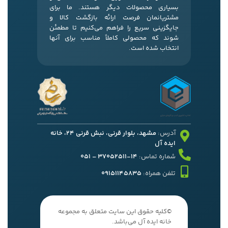
بسیاری محصولات دیگر هستند. ما برای
مشتریانمان فرصت ارائه بازگشت کالا و
جایگزینی سریع را فراهم می‌کنیم تا مطمئن
شوند که محصولی کاملاً مناسب برای آنها
انتخاب شده است.
آدرس:
مشهد، بلوار قرنی، نبش قرنی 24، خانه
ایده آل
شماره تماس:
14-37052511 – 051
تلفن همراه:
09151145835
©کلیه حقوق این سایت متعلق به مجموعه
خانه ایده آل می‌باشد.