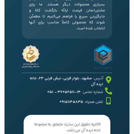
بسیاری محصولات دیگر هستند. ما برای
مشتریانمان فرصت ارائه بازگشت کالا و
جایگزینی سریع را فراهم می‌کنیم تا مطمئن
شوند که محصولی کاملاً مناسب برای آنها
انتخاب شده است.
آدرس:
مشهد، بلوار قرنی، نبش قرنی 24، خانه
ایده آل
شماره تماس:
14-37052511 – 051
تلفن همراه:
09151145835
©کلیه حقوق این سایت متعلق به مجموعه
خانه ایده آل می‌باشد.