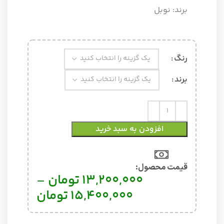
برند:
نوبل
رنگ
برند
افزودن به سبد خرید
قیمت محصول:​
13,200,000
تومان
–
15,400,000
تومان