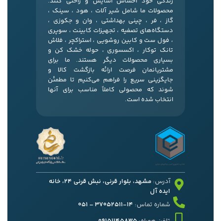
زندگی خود احساس آسایش و راحتی کنند.
محصولات ما شامل شیر آلات ، هود ، سینک ،
گاز ، فر ، چینی بهداشتی ، وان و جکوزی ،
دستگاه‌های تصفیه ، تجهیزات کابینت ، سوپری
، فول ست و کابین روشویی ، استراکچر ، فلاش
تانک توکار ، اکسسوری ، حوله خشک کن و
بسیاری محصولات دیگر هستند. ما برای
مشتریانمان فرصت ارائه بازگشت کالا و
جایگزینی سریع را فراهم می‌کنیم تا مطمئن
شوند که محصولی کاملاً مناسب برای آنها
انتخاب شده است.
آدرس:
مشهد، بلوار قرنی، نبش قرنی 24، خانه
ایده آل
شماره تماس:
14-37052511 – 051
تلفن همراه:
09151145835