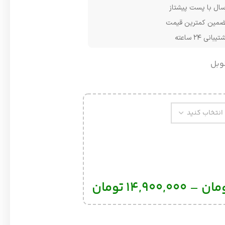
سال با پست پیشتاز
مین کمترین قیمت
یبانی ۲۴ ساعته
وبل
مان
–
14,900,000
تومان