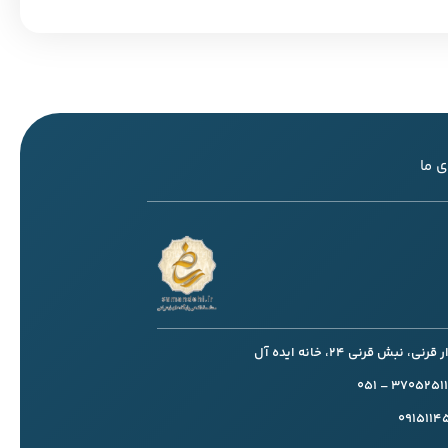
 ما
، نبش قرنی 24، خانه ایده آل
091511