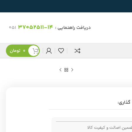
37052511-14
دریافت راهنمایی :
051
0
تومان
گذاری:
مین اصالت و کیفیت کالا