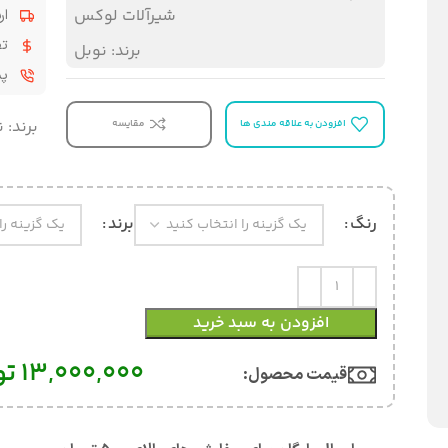
شیرآلات لوکس
ار
تض
برند:
نوبل
پشت
برند:
ن
افزودن به علاقه مندی ها
مقایسه
رنگ
برند
افزودن به سبد خرید
13,000,000
تو
قیمت محصول:​