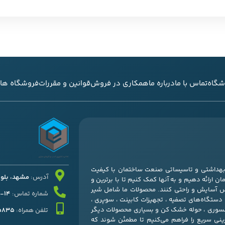
شگاه
تماس با ما
درباره ما
همکاری در فروش
قوانین و مقررات
فروشگاه های
ی بهداشتی و تاسیساتی صنعت ساختمان با کیفیت
آدرس:
مشهد، بلوار قرنی
ن ارائه دهیم و به آنها کمک کنیم تا با برترین و
س آسایش و راحتی کنند. محصولات ما شامل شیر
شماره تماس:
14-37052511 – 051
، دستگاه‌های تصفیه ، تجهیزات کابینت ، سوپری ،
کسسوری ، حوله خشک کن و بسیاری محصولات دیگر
تلفن همراه:
45835
زینی سریع را فراهم می‌کنیم تا مطمئن شوند که