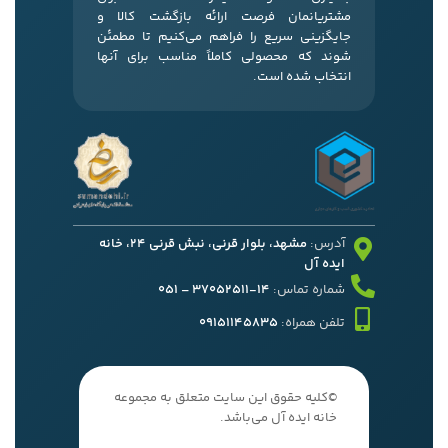
مشتریانمان فرصت ارائه بازگشت کالا و
جایگزینی سریع را فراهم می‌کنیم تا مطمئن
شوند که محصولی کاملاً مناسب برای آنها
انتخاب شده است.
آدرس:
مشهد، بلوار قرنی، نبش قرنی 24، خانه
ایده آل
شماره تماس:
14-37052511 – 051
تلفن همراه:
09151145835
©کلیه حقوق این سایت متعلق به مجموعه
خانه ایده آل می‌باشد.